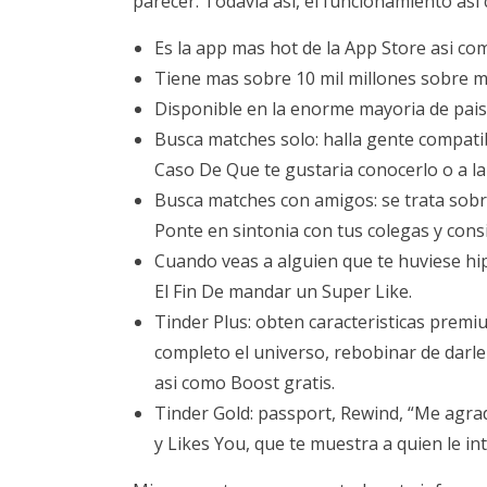
parecer. Todavia asi, el funcionamiento asi­
Es la app mas hot de la App Store asi­ co
Tiene mas sobre 10 mil millones sobre m
Disponible en la enorme mayoria de pais
Busca matches solo: halla gente compatib
Caso De Que te gustaria conocerlo o a la 
Busca matches con amigos: se trata sobr
Ponte en sintonia con tus colegas y con
Cuando veas a alguien que te huviese hipn
El Fin De mandar un Super Like.
Tinder Plus: obten caracteristicas premi
completo el universo, rebobinar de darl
asi­ como Boost gratis.
Tinder Gold: passport, Rewind, “Me agrad
y Likes You, que te muestra a quien le i