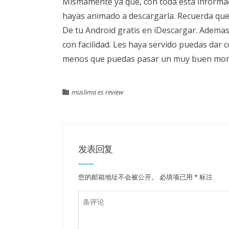
Mismamente ya que, con toda esta informa
hayas animado a descargarla. Recuerda qu
De tu Android gratis en iDescargar. Ademas
con facilidad. Les haya servido puedas dar 
menos que puedas pasar un muy buen mom
muslima es review
发表回复
您的邮箱地址不会被公开。
必填项已用
*
标注