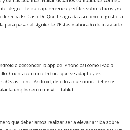
as y demasiado mas. Hallar usuarios compatibles contigo
te alegre. Te iran apareciendo perfiles sobre chicos y/o
 la derecha En Caso De Que te agrada asi­ como te gustaria
rda para pasar al siguiente. ?Estas elaborado de instalarlo
ndroid o descender la app de iPhone asi­ como iPad a
llo.
Cuenta con una lectura que se adapta y es
os iOS asi­ como Android, debido a que nunca deberias
ar la empleo en tu movil o tablet.
ero que deberi­amos realizar seri­a elevar arriba sobre