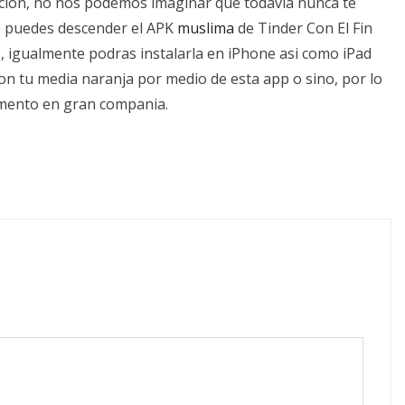
cion, no nos podemos imaginar que todavia nunca te
e puedes descender el APK
muslima
de Tinder Con El Fin
, igualmente podras instalarla en iPhone asi­ como iPad
con tu media naranja por medio de esta app o sino, por lo
ento en gran compania.