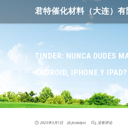
Skip
君特催化材料（大连）有
to
content
TINDER: NUNCA DUDES MA
ANDROID, IPHONE Y IPAD?
2023年3月1日
由
jtcatalyst
没有评论