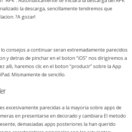
ton “APK”. Automaticamente se iniciara la descarga del APK
inalizado la descarga, sencillamente tendremos que
alacion. ?A gozar!
S, lo consejos a continuar seran extremadamente parecidos
ion y detras de pinchar en el boton “iOS” nos dirigiremos a
z alli, haremos clic en el boton “producir” sobre la App
 iPad. Mismamente de sencillo.
er
ones excesivamente parecidas a la mayoria sobre apps de
 primeras en presentarse en decorado y cambiara El metodo
resente, demasiadas apps posteriores la han querido