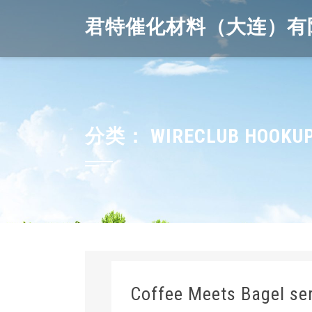
Skip
君特催化材料（大连）有
to
content
分类：
WIRECLUB HOOKUP
Coffee Meets Bagel ser