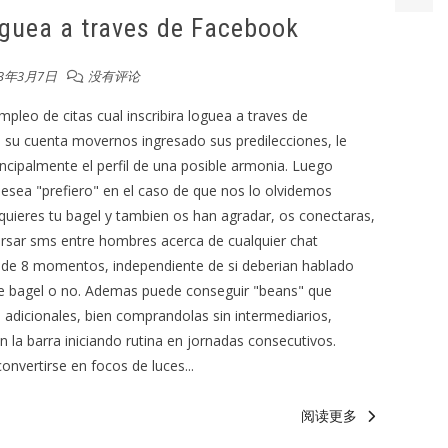
loguea a traves de Facebook
23年3月7日
没有评论
mpleo de citas cual inscribira loguea a traves de
su cuenta movernos ingresado sus predilecciones, le
incipalmente el perfil de una posible armonia. Luego
desea "prefiero" en el caso de que nos lo olvidemos
 quieres tu bagel y tambien os han agradar, os conectaras,
cursar sms entre hombres acerca de cualquier chat
s de 8 momentos, independiente de si deberian hablado
 pie bagel o no. Ademas puede conseguir "beans" que
 adicionales, bien comprandolas sin intermediarios,
la barra iniciando rutina en jornadas consecutivos.
nvertirse en focos de luces...
阅读更多