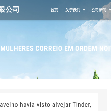
限公司
首页
关于我们
公司新闻
MULHERES CORREIO EM ORDEM NOI
velho havia visto alvejar Tinder,