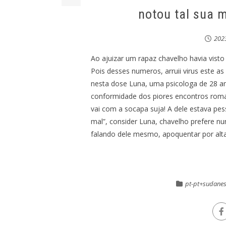
notou tal sua 
20
Ao ajuizar um rapaz chavelho havia visto
Pois desses numeros, arruii virus este as
nesta dose Luna, uma psicologa de 28 a
conformidade dos piores encontros roma
vai com a socapa suja! A dele estava pes
mal”, consider Luna, chavelho prefere n
falando dele mesmo, apoquentar por alt
pt-pt+sudanes