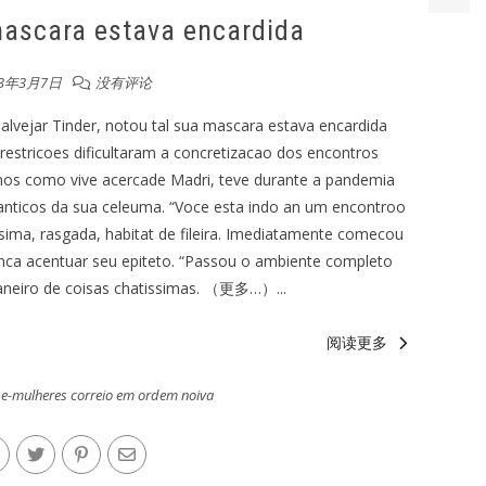
mascara estava encardida
23年3月7日
没有评论
 alvejar Tinder, notou tal sua mascara estava encardida
 restricoes dificultaram a concretizacao dos encontros
nos como vive acercade Madri, teve durante a pandemia
nticos da sua celeuma. “Voce esta indo an um encontroo
sima, rasgada, habitat de fileira. Imediatamente comecou
unca acentuar seu epiteto. “Passou o ambiente completo
aneiro de coisas chatissimas. （更多…）...
阅读更多
e-mulheres correio em ordem noiva