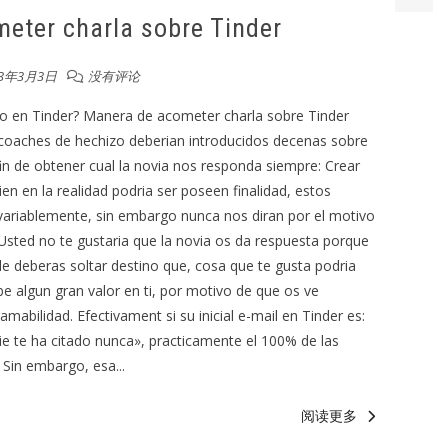
eter charla sobre Tinder
23年3月3日
没有评论
o en Tinder? Manera de acometer charla sobre Tinder
coaches de hechizo deberian introducidos decenas sobre
in de obtener cual la novia nos responda siempre: Crear
n en la realidad podri­a ser poseen finalidad, estos
variablemente, sin embargo nunca nos diran por el motivo
Usted no te gustaria que la novia os da respuesta porque
le deberas soltar destino que, cosa que te gusta podri­a
e algun gran valor en ti, por motivo de que os ve
mabilidad. Efectivament si su inicial e-mail en Tinder es:
e te ha citado nunca», practicamente el 100% de las
Sin embargo, esa...
阅读更多