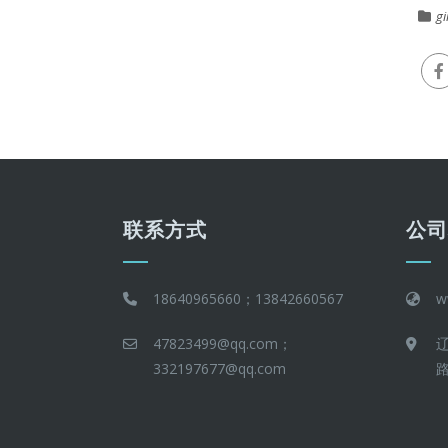
gi
联系方式
公
18640965660；13842660567
w
47823499@qq.com；
332197677@qq.com
路