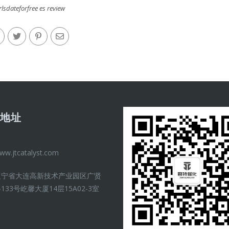
rlsdateforfree es review
司地址
ww.jtcatalyst.com
辽宁省大连高新技术产业园区广贤
133号屹馨大厦14层15A02-3室