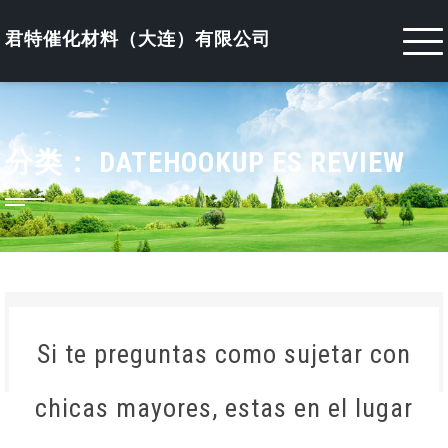
Skip
to
君特催化材料（大连）有限公司
content
分类：
DATEHOOKUP ES REVIEW
Si te preguntas como sujetar con
chicas mayores, estas en el lugar