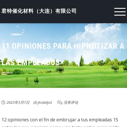
Skip
to
君特催化材料（大连）有限公司
content
11 OPINIONES PARA HIPNOTIZAR A
LAS EMPLEADOS
2023年3月7日
由
jtcatalyst
没有评论
12 opiniones con el fin de embrujar a tus empleadas 15