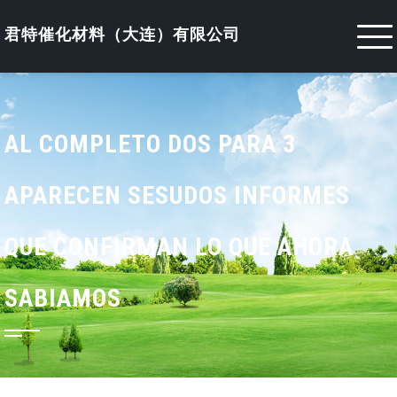
Skip
to
君特催化材料（大连）有限公司
content
AL COMPLETO DOS PARA 3
APARECEN SESUDOS INFORMES
QUE CONFIRMAN LO QUE AHORA
SABIAMOS