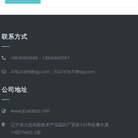
联系方式
18640965660；13842660567
47823499@qq.com；332197677@qq.com
公司地址
www.jtcatalyst.com
辽宁省大连高新技术产业园区广贤路133号屹馨大厦
14层15A02-3室