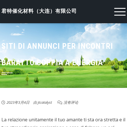
Skip
to
君特催化材料（大连）有限公司
content
SITI DI ANNUNCI PER INCONTRI
BARATTO COPPIA A ENERGIA
2023年3月4日
由
jtcatalyst
没有评论
La relazione unitamente il tuo amante ti sta ora stretta e il