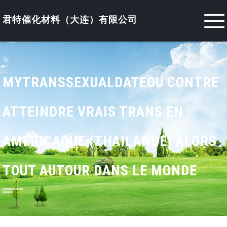
Skip
to
君特催化材料（大连）有限公司
content
MYTRANSSEXUALDATEOU CONTRE
ATTEINDRE VRAIS TRANS EN
AMERICAQUE (THAILANDE) ALORS
TOUT AUTOUR DANS LE MONDE