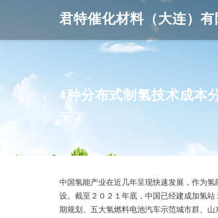
Skip
君特催化材料（大连）有
to
content
4种分布式制氢技术成本
中国氢能产业在近几年呈现快速发展，作为氢
设。截至２０２１年底，中国已经建成加氢站
期规划、五大氢燃料电池汽车示范城市群、山东