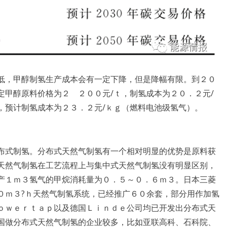
低，甲醇制氢生产成本会有一定下降，但是降幅有限。到２０
定甲醇原料价格为２ ２００元/ｔ，制氢成本为２０．２元/
，预计制氢成本为２３．２元/ｋｇ（燃料电池级氢气）。
布式制氢。分布式天然气制氢有一个相对明显的优势是原料获
天然气制氢在工艺流程上与集中式天然气制氢没有明显区别，
产１ｍ３氢气的甲烷消耗量为０．５～０．６ｍ３。日本三菱
０ｍ３?ｈ天然气制氢系统，已经推广６０余套，部分用作加氢
ｏｗｅｒｔａｐ以及德国Ｌｉｎｄｅ公司均已开发出分布式天
国做分布式天然气制氢的企业较多，比如亚联高科、石科院、