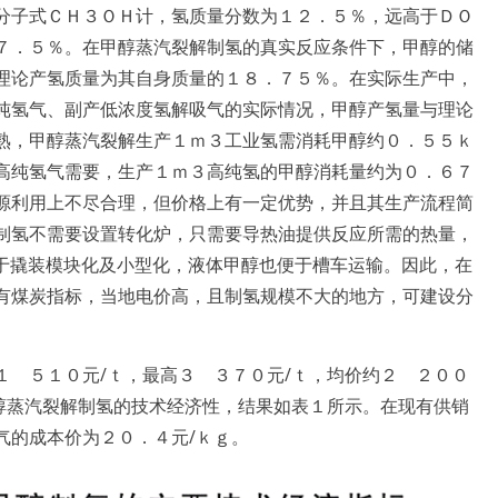
分子式ＣＨ３ＯＨ计，氢质量分数为１２．５％，远高于ＤＯ
７．５％。在甲醇蒸汽裂解制氢的真实反应条件下，甲醇的储
理论产氢质量为其自身质量的１８．７５％。在实际生产中，
纯氢气、副产低浓度氢解吸气的实际情况，甲醇产氢量与理论
熟，甲醇蒸汽裂解生产１ｍ３工业氢需消耗甲醇约０．５５ｋ
高纯氢气需要，生产１ｍ３高纯氢的甲醇消耗量约为０．６７
源利用上不尽合理，但价格上有一定优势，并且其生产流程简
制氢不需要设置转化炉，只需要导热油提供反应所需的热量，
于撬装模块化及小型化，液体甲醇也便于槽车运输。因此，在
有煤炭指标，当地电价高，且制氢规模不大的地方，可建设分
１ ５１０元/ｔ，最高３ ３７０元/ｔ，均价约２ ２００
甲醇蒸汽裂解制氢的技术经济性，结果如表１所示。在现有供销
气的成本价为２０．４元/ｋｇ。