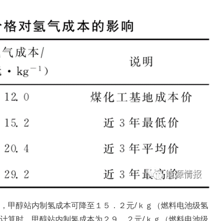
时，甲醇站内制氢成本可降至１５．２元/ｋｇ（燃料电池级氢
ｔ计算时，甲醇站内制氢成本为２９．２元/ｋｇ（燃料电池级