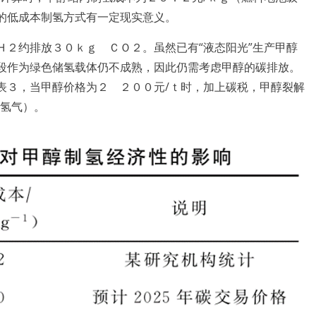
的低成本制氢方式有一定现实意义。
Ｈ２约排放３０ｋｇ ＣＯ２。虽然已有“液态阳光”生产甲醇
段作为绿色储氢载体仍不成熟，因此仍需考虑甲醇的碳排放。
表３，当甲醇价格为２ ２００元/ｔ时，加上碳税，甲醇裂解
级氢气）。