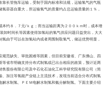
依靠长管拖车运输，受制于国内标准和法规，运输氢气的气瓶
储氢容器自重大，所运输氢气的质量约占总运输质量的１％，
成本约８．７元/ｋｇ；而当运输距离为２００ｋｍ时，成本增
、装卸时间长等因素使得加氢站的氢气供应问题日益突出，大大
制氢由于可以在加氢站内或者周围制取氢气，储运优势明显，
应规范缺失、审批困难等因素，但目前安徽省、广东佛山、四
斯等省市明确支持分布式制氢或已出台相应的政策，预计近两
销售股份有限公司及中石化石油化工科学研究院有限公司（简
输、加注等氢能产业链上主流技术，发现当前适合分布式制氢
电解水制氢、ＰＥＭ电解水制氢和氨分解制氢。下面主要介绍