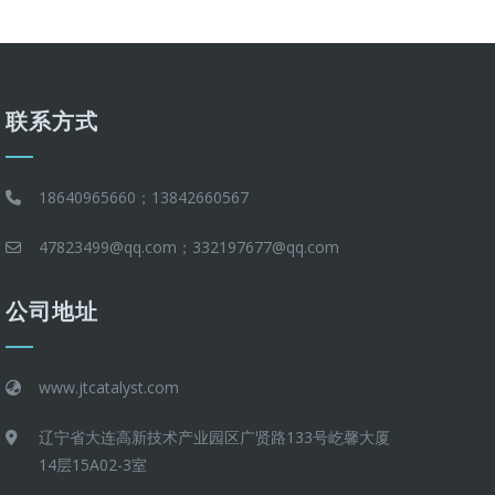
联系方式
18640965660；13842660567
47823499@qq.com；332197677@qq.com
公司地址
www.jtcatalyst.com
辽宁省大连高新技术产业园区广贤路133号屹馨大厦
14层15A02-3室