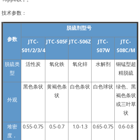
技术参数：
脱硫剂型号
参数
JTC-
JTC-S05F
JTC-S06Z
JTC-
JTC-
S01/2/3/4
S07W
S08C/M
脱硫类
活性炭
氧化铁
氧化锌
水解剂
铜锰型超
型
精脱硫
黑色条状
黄褐色条
白色条状
白色球状
绿色、黑
状
褐色条状
外观
或三叶草
状
堆密
0.55-0.75
0.5-0.7
1.0-1.3
0.65-0.75
0.6-0.8
度，