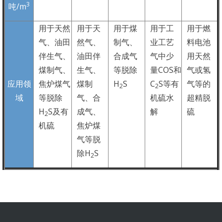
3
吨
/m
用于天然
用于天
用于煤
用于工
用于燃
气、油田
然气、
制气、
业工艺
料电池
伴生气、
油田伴
合成气
气中少
用天然
煤制气、
生气、
等脱除
量
COS
和
气或氢
应用领
焦炉煤气
煤制
H
S
C
S
等有
气等的
2
2
域
等脱除
气、合
机硫水
超精脱
H
S
及有
成气、
解
硫
2
机硫
焦炉煤
气等脱
除
H
S
2