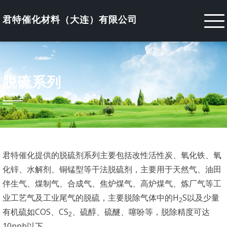
Skip
to
君特催化材料（大连）有限公司
content
脱硫系列
君特催化提供的脱硫剂系列主要包括改性活性炭、氧化铁、氧
化锌、水解剂、铜锰型等干法脱硫剂，主要用于天然气、油田
伴生气、煤制气、合成气、焦炉煤气、高炉煤气、炼厂气等工
业工艺气及工业尾气的脱硫，主要脱除气体中的
H
S
以及少量
2
有机硫如
COS
、
CS
、硫醇、硫醚、噻吩等，脱除精度可达
2
10ppb
以下。